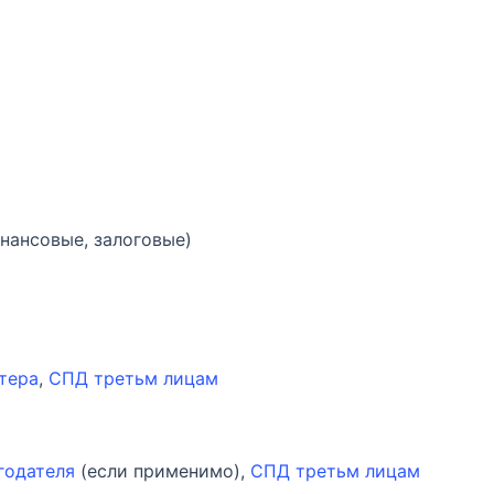
нансовые, залоговые)
лтера
,
СПД третьм лицам
годателя
(если применимо),
СПД третьм лицам