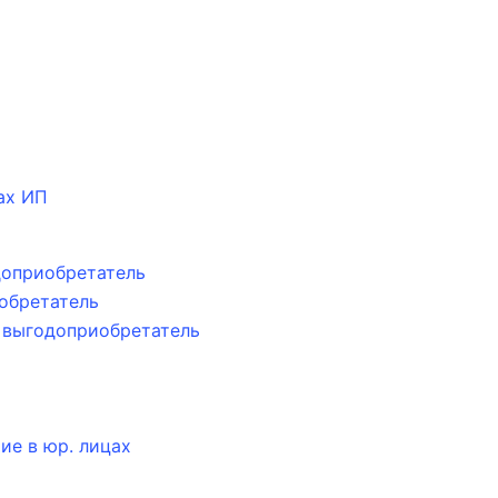
ах ИП
доприобретатель
обретатель
, выгодоприобретатель
ие в юр. лицах