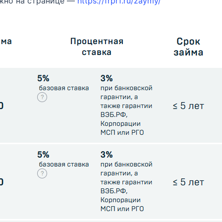
жно на странице —
https://frprf.ru/zaymy/