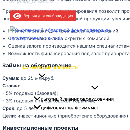
sofpmp@yandex.ru
Привлечение льготного финансирования позволит п
Версия для слабовидящих
повысить качество производимой продукции, увеличи
Низкие % ставки для промышленных компаний
Отсутствие каких-либо скрытых комиссий
Оценка залога производится нашими специалистам
МИКРОЗАЙМЫ
Возможность финансирования под залог приобрет
ПОРУЧИТЕЛЬСТВА
Займы на оборудование
ЗАЙМЫ ПРОМЫШЛЕННОСТИ
ПРОЧИЕ
Сумма:
до 25 млн.руб.
Ставка
:
Переключатель меню
- 5% годовых (базовая);
ЛЬГОТНЫЙ ЛИЗИНГ ОБОРУДОВАНИЯ
- 3% годовых при банковской гарантии;
Срок
: до 5 лет;
ЦИФРОВАЯ ПЛАТФОРМА МСП
Цели
: инвестиционные (приобретение оборудования)
Инвестиционные проекты