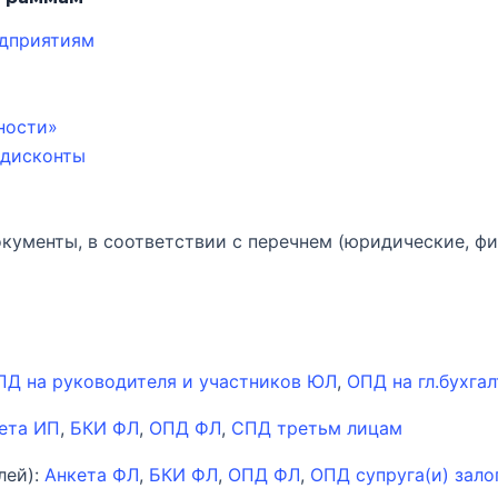
едприятиям
ности»
 дисконты
кументы, в соответствии с перечнем (юридические, фи
ПД на руководителя и участников ЮЛ
,
ОПД на гл.бухга
ета ИП
,
БКИ ФЛ
,
ОПД ФЛ
,
СПД третьм лицам
лей):
Анкета ФЛ
,
БКИ ФЛ
,
ОПД ФЛ
,
ОПД супруга(и) зало