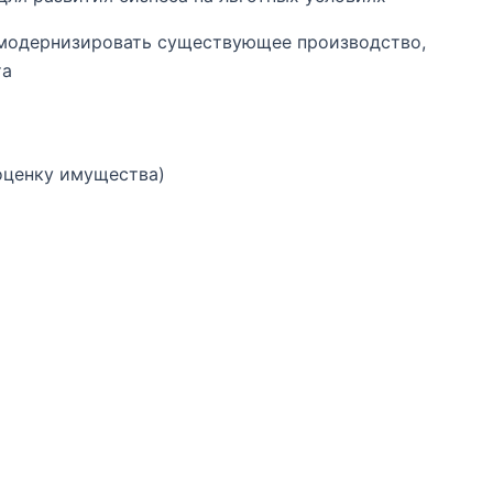
 модернизировать существующее производство,
та
оценку имущества)