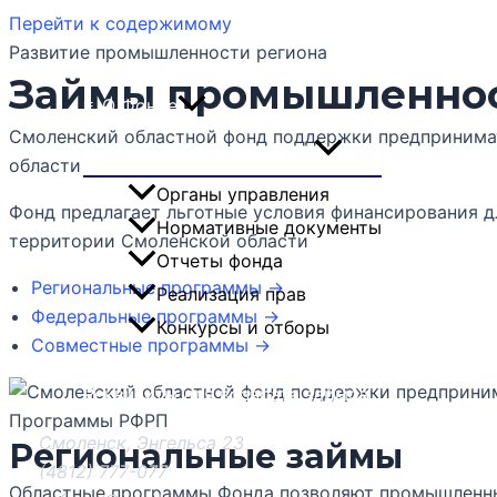
Перейти к содержимому
Развитие промышленности региона
Главная
Займы промышленно
≡ О Фонде
Смоленский областной фонд поддержки предпринима
Переключатель меню
области
Органы управления
Фонд предлагает льготные условия финансирования 
Нормативные документы
территории Смоленской области
Отчеты фонда
Региональные программы →
Реализация прав
Федеральные программы →
Конкурсы и отборы
Совместные программы →
Новости
Реквизиты для возврата займов
Программы РФРП
Смоленск, Энгельса 23
Региональные займы
(4812) 777-077
Областные программы Фонда позволяют промышленным